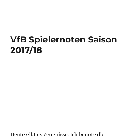
euch schon verraten, der Notenschnitt liegt bei
3,2. Da geht also noch was.
Wechselt Benjamin
Pavard zum FC Bayern
München?