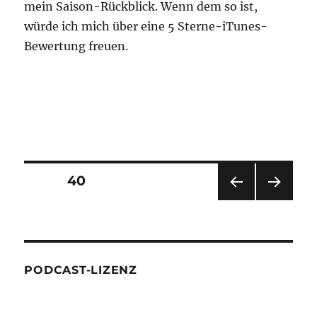
This work is licensed under a
Creative
Commons Attribution-ShareAlike 4.0
International License
.
META