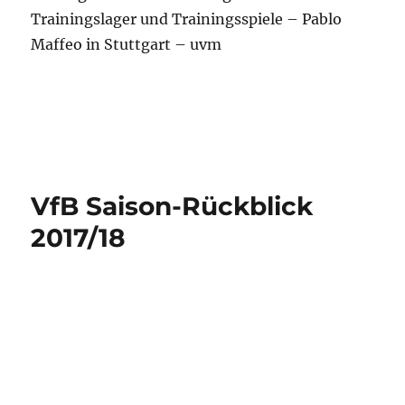
sich am Neckar auf Bundesliga-Fußball. Doch
schnell wird die gute Stimmung durch die
Entlassung Jan Schindelmeiser’s und einem
mittelmäßigen Saisonstart eingetrübt. Das
Neckarstadion ist eine Festung, aber Auswärts
gewinnt mein keinen Blumentopf. Der neue
Sportvorstand, Michael Reschke trägt mit
unglücklichen Äußerungen dazu bei, dass
Hannes Wolf nach dem 20. Spieltag aufgibt. Der
neue Coach, Tayfun Korkut leitet die Wende
ein. Unter Korkut verliert der VfB nur eins der
letzten 14 Saisonspiele. Ich hoffe euch gefällt
mein Saison-Rückblick. Wenn dem so ist,
würde ich mich über eine 5 Sterne-iTunes-
Bewertung freuen.