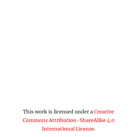
Anmelden
Eintrags-Feed
Kommentar-Feed
WordPress.org
Impressum & Datenschutz
VfB STR
Stolz präsentiert von WordPress