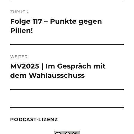
Beitragsnavigation
ZURÜCK
Folge 117 – Punkte gegen
Vorheriger
Beitrag:
Pillen!
WEITER
MV2025 | Im Gespräch mit
Nächster
Beitrag:
dem Wahlausschuss
PODCAST-LIZENZ