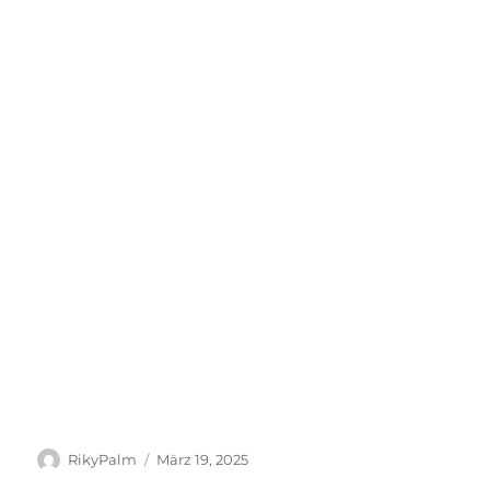
Autor
Veröffentlicht
RikyPalm
März 19, 2025
am