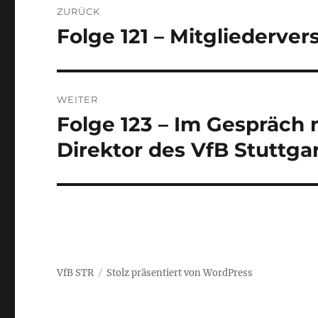
ZURÜCK
Folge 121 – Mitgliederv
Vorheriger
Beitrag:
WEITER
Folge 123 – Im Gespräch 
Nächster
Beitrag:
Direktor des VfB Stuttgar
VfB STR
Stolz präsentiert von WordPress