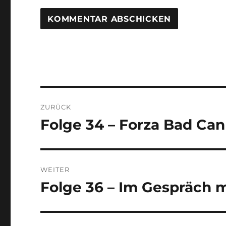
Beitragsnavigation
ZURÜCK
Folge 34 – Forza Bad Can
Vorheriger
Beitrag:
WEITER
Folge 36 – Im Gespräch m
Nächster
Beitrag: