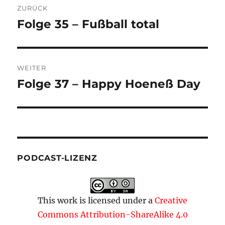
ZURÜCK
Folge 35 – Fußball total
Vorheriger
Beitrag:
WEITER
Folge 37 – Happy Hoeneß Day
Nächster
Beitrag:
PODCAST-LIZENZ
This work is licensed under a
Creative
Commons Attribution-ShareAlike 4.0