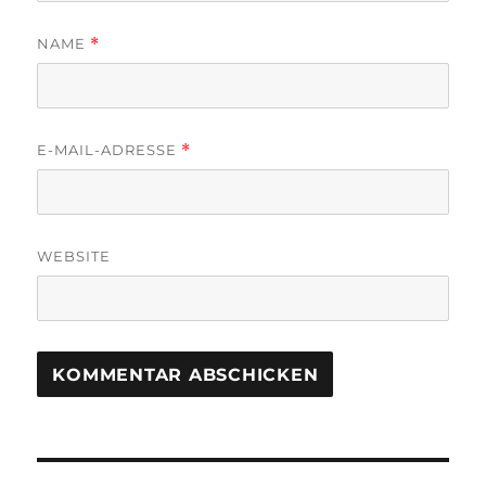
NAME
*
E-MAIL-ADRESSE
*
WEBSITE
Beitragsnavigation