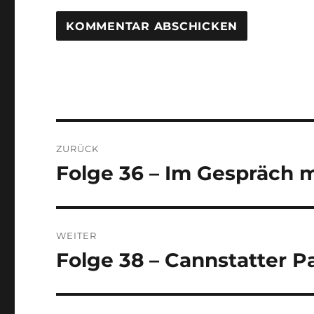
Beitragsnavigation
ZURÜCK
Folge 36 – Im Gespräch m
Vorheriger
Beitrag:
WEITER
Folge 38 – Cannstatter P
Nächster
Beitrag: