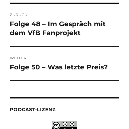
Beitragsnavigation
ZURÜCK
Folge 48 – Im Gespräch mit
Vorheriger
Beitrag:
dem VfB Fanprojekt
WEITER
Folge 50 – Was letzte Preis?
Nächster
Beitrag:
PODCAST-LIZENZ