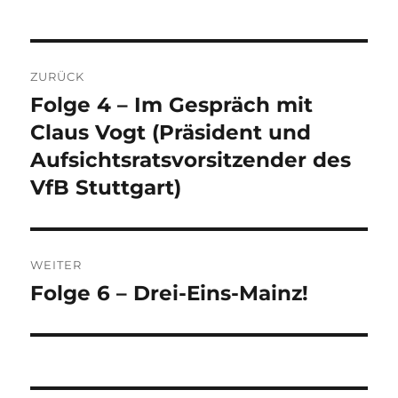
Beitragsnavigation
ZURÜCK
Folge 4 – Im Gespräch mit
Vorheriger
Beitrag:
Claus Vogt (Präsident und
Aufsichtsratsvorsitzender des
VfB Stuttgart)
WEITER
Folge 6 – Drei-Eins-Mainz!
Nächster
Beitrag: