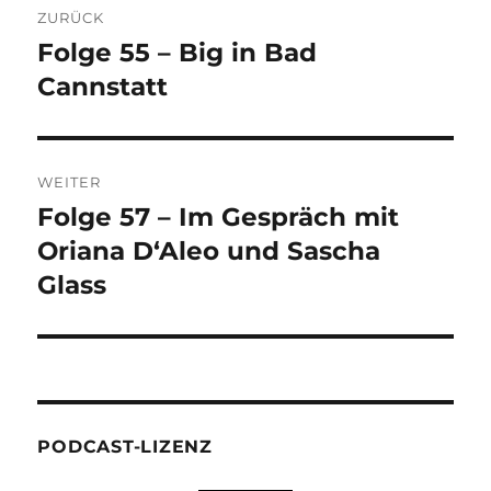
ZURÜCK
Folge 55 – Big in Bad
Vorheriger
Beitrag:
Cannstatt
WEITER
Folge 57 – Im Gespräch mit
Nächster
Beitrag:
Oriana D‘Aleo und Sascha
Glass
PODCAST-LIZENZ