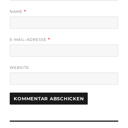
NAME
*
E-MAIL-ADRESSE
*
WEBSITE
Beitragsnavigation