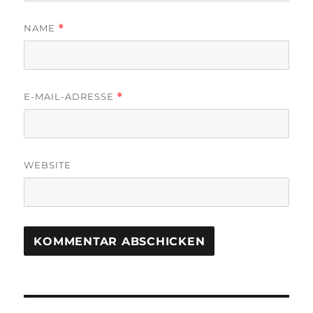
NAME
*
E-MAIL-ADRESSE
*
WEBSITE
Beitragsnavigation