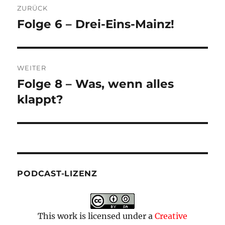
ZURÜCK
Folge 6 – Drei-Eins-Mainz!
Vorheriger
Beitrag:
WEITER
Folge 8 – Was, wenn alles
Nächster
Beitrag:
klappt?
PODCAST-LIZENZ
This work is licensed under a
Creative