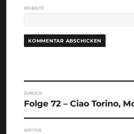
WEBSITE
Beitragsnavigation
ZURÜCK
Folge 72 – Ciao Torino, Mo
Vorheriger
Beitrag:
WEITER