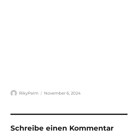
Autor
Veröffentlicht
RikyPalm
November 6, 2024
am
Schreibe einen Kommentar