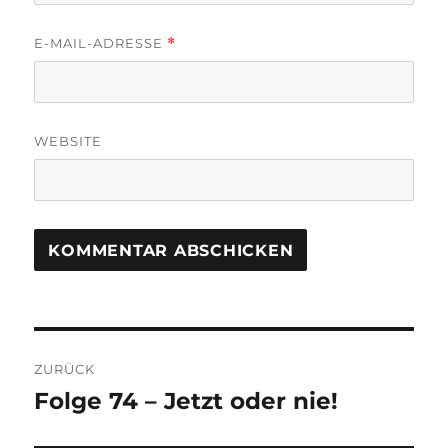
E-MAIL-ADRESSE
*
WEBSITE
Beitragsnavigation
ZURÜCK
Folge 74 – Jetzt oder nie!
Vorheriger
Beitrag: