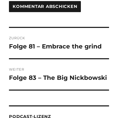
Beitragsnavigation
ZURÜCK
Folge 81 – Embrace the grind
Vorheriger
Beitrag:
WEITER
Folge 83 – The Big Nickbowski
Nächster
Beitrag:
PODCAST-LIZENZ