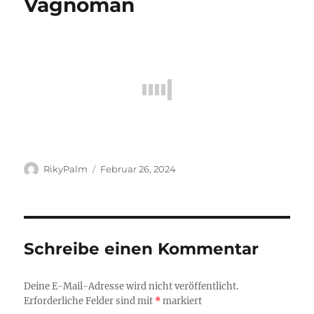
Vagnoman
Autor
Veröffentlicht
RikyPalm
Februar 26, 2024
am
Schreibe einen Kommentar
Deine E-Mail-Adresse wird nicht veröffentlicht.
Erforderliche Felder sind mit
*
markiert