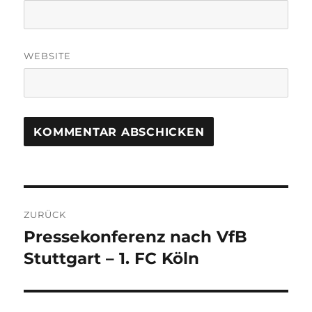
WEBSITE
Beitragsnavigation
ZURÜCK
Pressekonferenz nach VfB
Vorheriger
Beitrag:
Stuttgart – 1. FC Köln