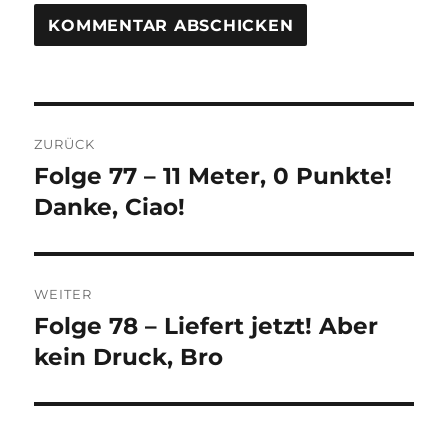
Beitragsnavigation
ZURÜCK
Folge 77 – 11 Meter, 0 Punkte!
Vorheriger
Beitrag:
Danke, Ciao!
WEITER
Folge 78 – Liefert jetzt! Aber
Nächster
Beitrag:
kein Druck, Bro