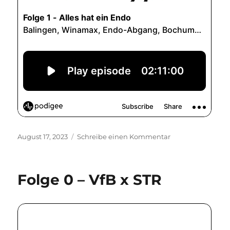
Veröffentlicht
zu
August 17, 2023
Schreibe einen Kommentar
am
Folge
1
–
Folge 0 – VfB x STR
Alles
hat
ein
Endo