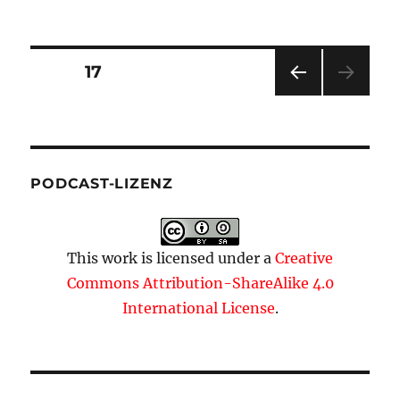
am
Folge
0
–
VfB
Seitennummerierung
SEITE
17
x
STR
VOR
der
HERI
GE
Beiträge
SEIT
E
PODCAST-LIZENZ
This work is licensed under a
Creative
Commons Attribution-ShareAlike 4.0
International License
.